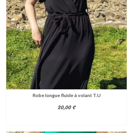
variations.
Les
options
peuvent
être
choisies
sur
la
page
du
produit
Robe longue fluide à volant T.U
20,00
€
AJOUTER AU PANIER