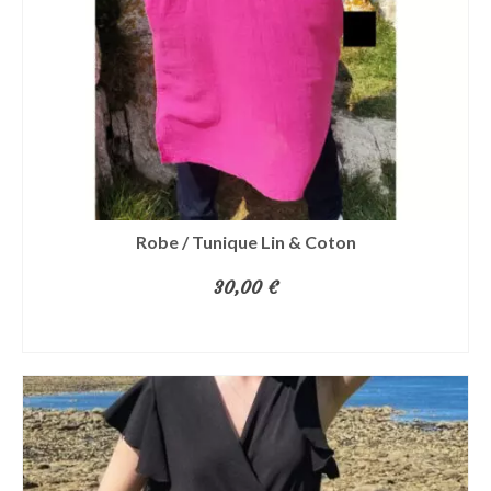
être
choisies
sur
la
page
du
produit
Robe / Tunique Lin & Coton
30,00
€
CHOIX DES OPTIONS
Ce
produit
a
plusieurs