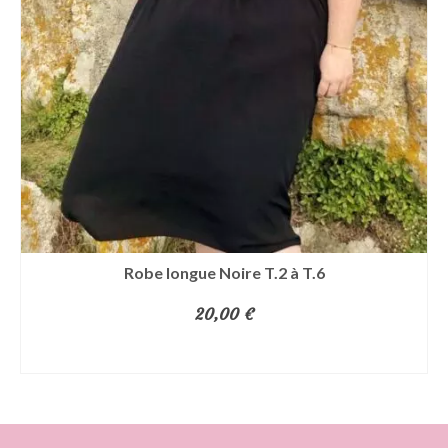
options
peuvent
être
choisies
sur
la
page
du
produit
Robe longue Noire T.2 à T.6
20,00
€
CHOIX DES OPTIONS
Ce
produit
a