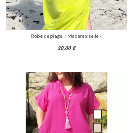
la
page
du
produit
Robe de plage » Mademoiselle »
20,00
€
CHOIX DES OPTIONS
Ce
produit
a
plusieurs
variations.
Les
options
peuvent