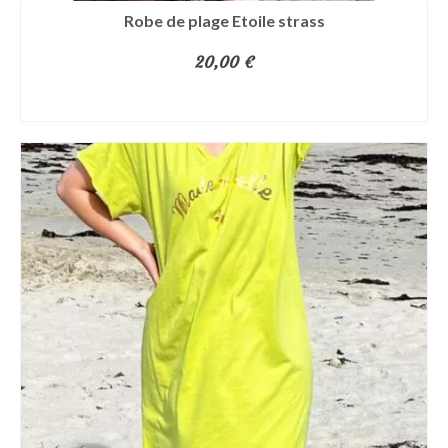
Robe de plage Etoile strass
20,00
€
CHOIX DES OPTIONS
Ce
produit
a
plusieurs
variations.
Les
options
peuvent
être
choisies
sur