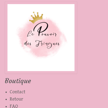
plusieurs
variations.
Les
options
peuvent
être
choisies
sur
la
page
Boutique
du
produit
Contact
Retour
FAQ