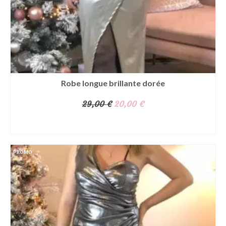
Robe longue brillante dorée
Le
Le
29,00
€
20,00
€
prix
prix
AJOUTER AU PANIER
initial
actuel
était :
est :
PROMO
29,00 €.
20,00 €.