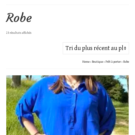
Robe
Trié
23 résultats affichés
du
plus
récent
Home
»
Boutique
»
Prêt à porter
»
Robe
au
plus
ancien