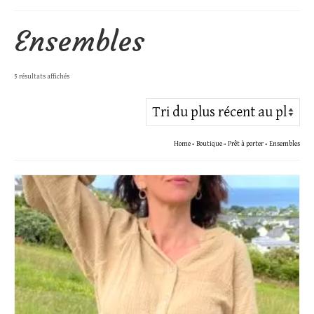
Ensembles
Trié
5 résultats affichés
du
plus
récent
Home
»
Boutique
»
Prêt à porter
»
Ensembles
au
plus
ancien