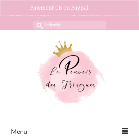
Paiement CB ou Paypal
Ignorer
Contact
Mon compte
Votre panier
-
0,00
€
Rechercher :
Menu