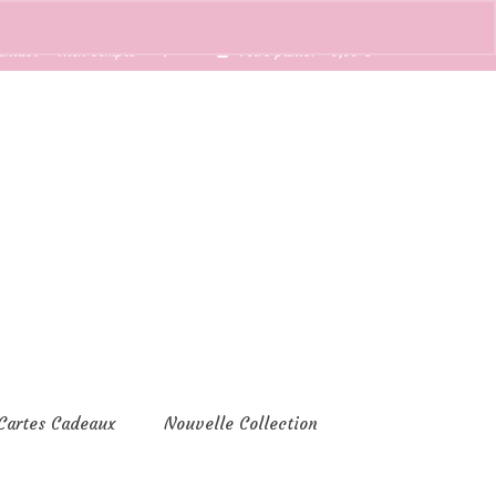
ontact
Mon compte
Votre panier
-
0,00
€
Cartes Cadeaux
Nouvelle Collection