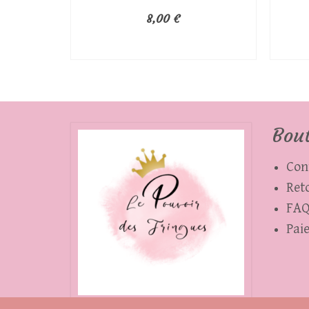
8,00
€
AJOUTER AU PANIER
Bou
Con
Ret
FA
Pai