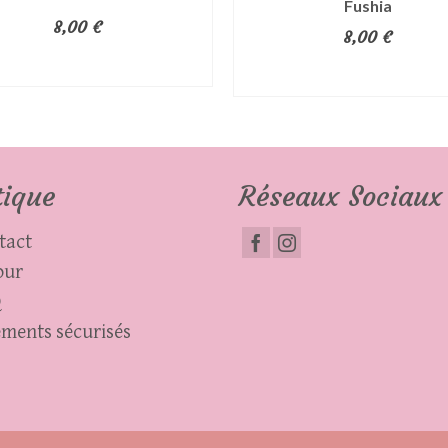
Fushia
8,00
€
8,00
€
AJOUTER AU PANIER
AJOUTER AU PANIER
tique
Réseaux Sociaux
tact
our
Q
ements sécurisés