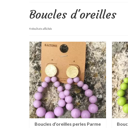
Boucles d'oreilles
Trié
4 résultats affichés
du
plus
récent
au
plus
ancien
Boucles d’oreilles perles Parme
Boucl