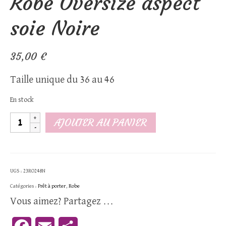
Robe Oversize aspect
soie Noire
35,00
€
Taille unique du 36 au 46
En stock
quantité
AJOUTER AU PANIER
de
Robe
Oversize
UGS :
23RO248N
aspect
Catégories :
Prêt à porter
,
Robe
soie
Vous aimez? Partagez ...
Noire