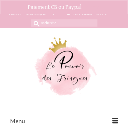
Paiement CB ou Paypal
Ignorer
Contact
Mon compte
Votre panier
-
0,00
€
Rechercher :
Menu