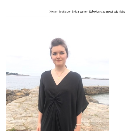
Home
»
Boutique
»
Prêt à porter
»
Robe Oversize aspect soie Noire