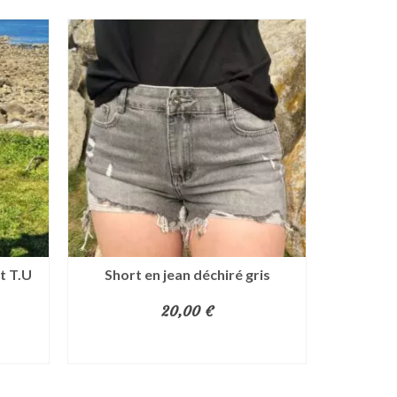
t T.U
Short en jean déchiré gris
Short
20,00
€
CHOIX DES OPTIONS
CH
Ce