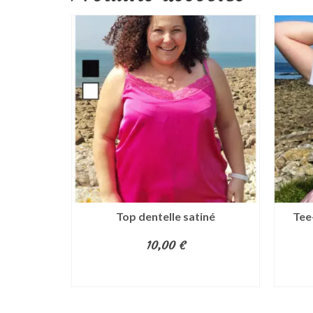
 Gris
Top dentelle satiné
Tee-
10,00
€
ONS
CHOIX DES OPTIONS
Ce