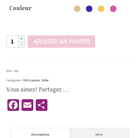
Couleur
quantité
AJOUTER AU PANIER
de
Robe
de
UGS :
ND
plage
Catégories :
Prêt à porter
,
Robe
Etoile
Vous aimez? Partagez ...
strass
Facebook
Email
Partager
Description
Infos