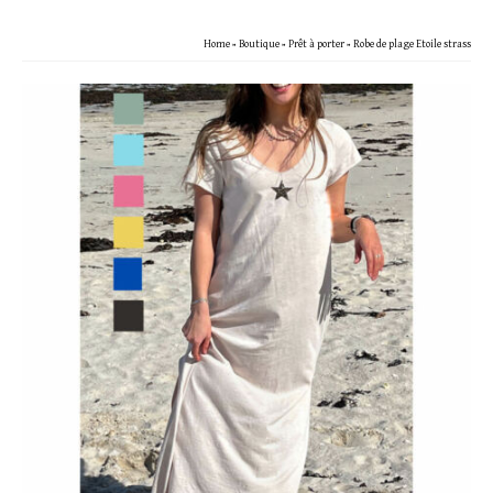
Home
»
Boutique
»
Prêt à porter
»
Robe de plage Etoile strass