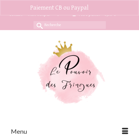
Paiement CB ou Paypal
Ignorer
Contact
Mon compte
Votre panier
-
0,00
€
Rechercher :
Menu