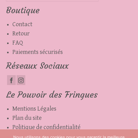
page
Boutique
du
produit
Contact
Retour
FAQ
Paiements sécurisés
Réseaux Sociaux
Le Pouvoir des Fringues
Mentions Légales
Plan du site
Politique de confidentialité
Cgv
Nous utilisons des cookies pour vous garantir la meilleure