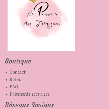
Les
options
peuvent
être
choisies
sur
la
page
Boutique
du
produit
Contact
Retour
FAQ
Paiements sécurisés
Réseaux Sociaux