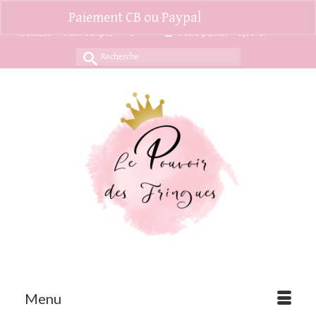
Paiement CB ou Paypal
Ignorer
Contact
Mon compte
Votre panier
-
0,00
€
Rechercher :
Menu