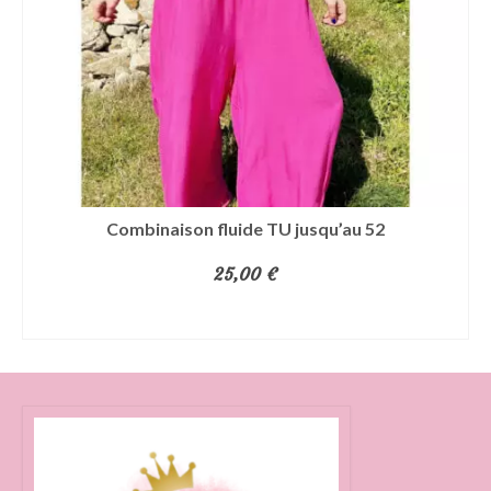
Combinaison fluide TU jusqu’au 52
25,00
€
CHOIX DES OPTIONS
Ce
produit
a
plusieurs
variations.