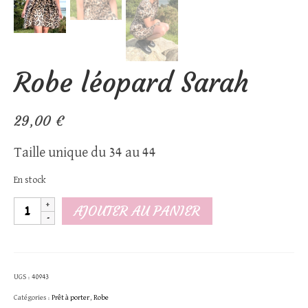
Robe léopard Sarah
29,00
€
Taille unique du 34 au 44
En stock
quantité
AJOUTER AU PANIER
de
Robe
léopard
UGS :
40943
Sarah
Catégories :
Prêt à porter
,
Robe