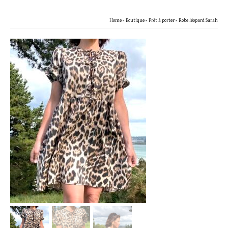
Home
»
Boutique
»
Prêt à porter
»
Robe léopard Sarah