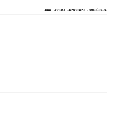
Home
»
Boutique
»
Maroquinerie
»
Trousse léopard