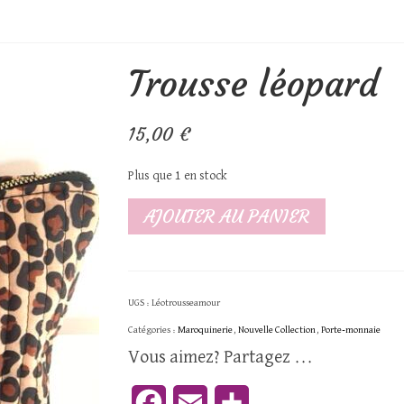
Trousse léopard
15,00
€
Plus que 1 en stock
quantité
AJOUTER AU PANIER
de
Trousse
léopard
UGS :
Léotrousseamour
Catégories :
Maroquinerie
,
Nouvelle Collection
,
Porte-monnaie
Vous aimez? Partagez ...
Facebook
Email
Partager