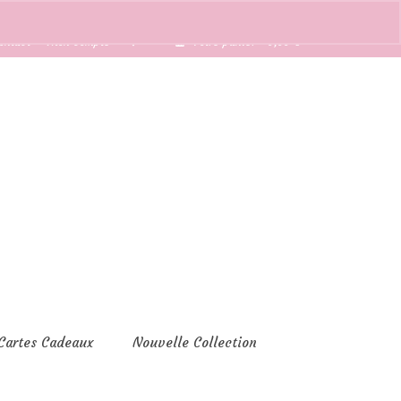
ontact
Mon compte
Votre panier
-
0,00
€
Cartes Cadeaux
Nouvelle Collection