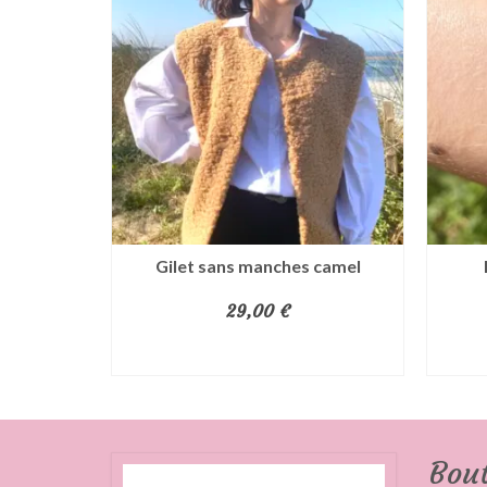
versize
Gilet sans manches camel
29,00
€
AJOUTER AU PANIER
IER
Bou