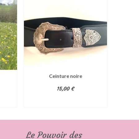
Ceinture noire
Porte m
15,00
€
AJOUTER AU PANIER
AJ
Le Pouvoir des