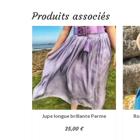
Produits associés
rass
Jupe longue brillante Parme
Ro
25,00
€