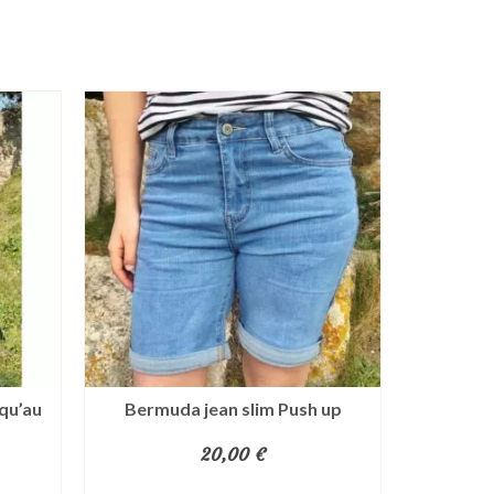
qu’au
Bermuda jean slim Push up
Robe l
20,00
€