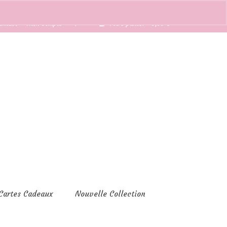
ontact
Mon compte
Votre panier
-
0,00
€
Cartes Cadeaux
Nouvelle Collection