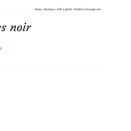
Home
»
Boutique
»
Prêt à porter
»
Perfecto à franges noir
s noir
e.