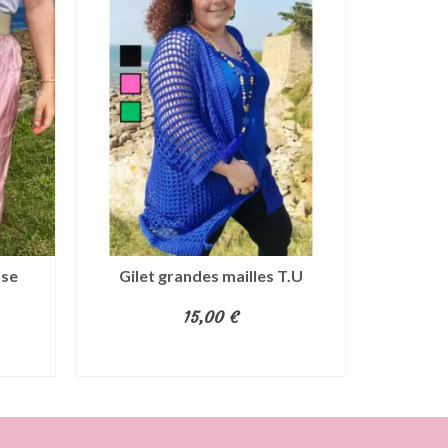
ose
Gilet grandes mailles T.U
Bermu
15,00
€
CHOIX DES OPTIONS
CH
Ce
produit