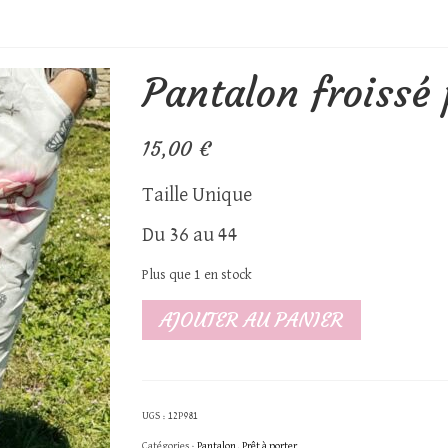
Pantalon froissé 
15,00
€
Taille Unique
Du 36 au 44
Plus que 1 en stock
quantité
AJOUTER AU PANIER
de
Pantalon
froissé
UGS :
12P981
papillon
Catégories :
Pantalon
,
Prêt à porter