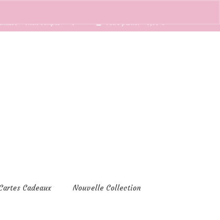
ontact
Mon compte
Votre panier
-
0,00
€
Cartes Cadeaux
Nouvelle Collection