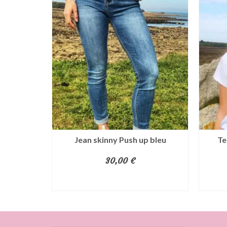
lle
Jean skinny Push up bleu
Te
30,00
€
ONS
CHOIX DES OPTIONS
Ce
t
produit