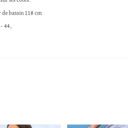
sur les côtés.
r de bassin 118 cm
 – 44,