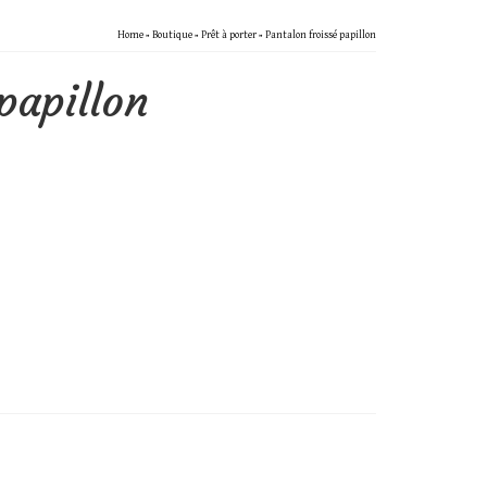
Home
»
Boutique
»
Prêt à porter
»
Pantalon froissé papillon
papillon