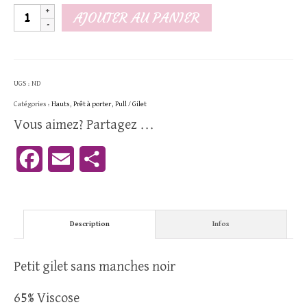
quantité
AJOUTER AU PANIER
de
Gilet
sans
UGS :
ND
manches
Catégories :
Hauts
,
Prêt à porter
,
Pull / Gilet
noir
Vous aimez? Partagez ...
Facebook
Email
Partager
Description
Infos
Petit gilet sans manches noir
65% Viscose