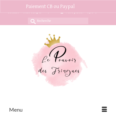
Paiement CB ou Paypal
Ignorer
Contact
Mon compte
Votre panier
-
0,00
€
Rechercher :
Menu