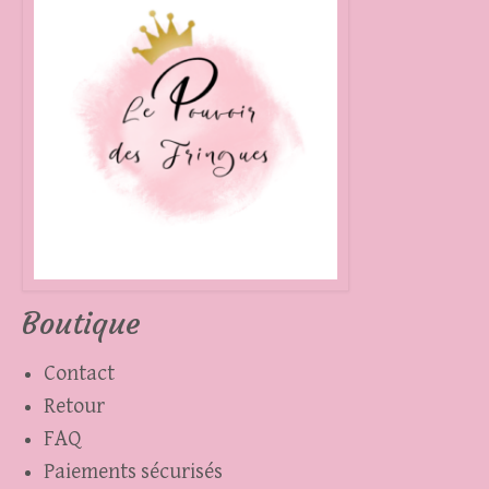
plusieurs
variations.
Les
options
peuvent
être
choisies
sur
la
page
Boutique
du
produit
Contact
Retour
FAQ
Paiements sécurisés