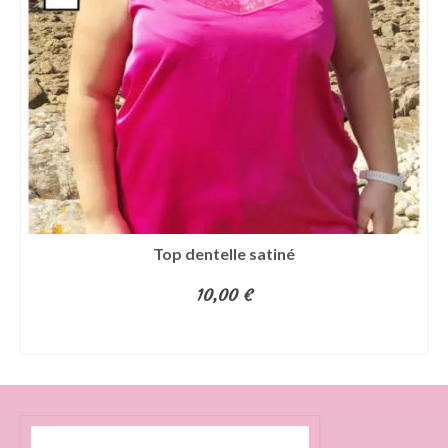
Top dentelle satiné
10,00
€
CHOIX DES OPTIONS
Ce
produit
a