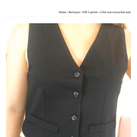
Home
»
Boutique
»
Prêt à porter
»
Gilet sans manches noir