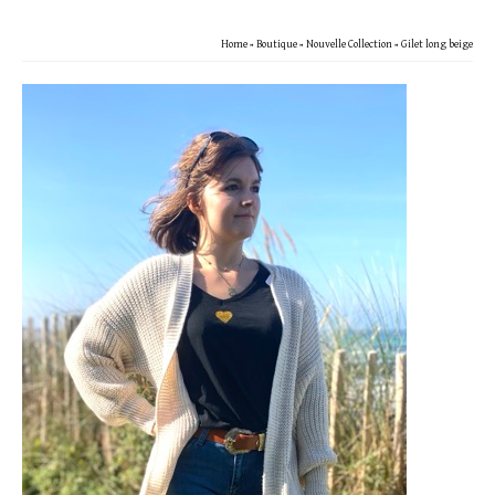
Home
»
Boutique
»
Nouvelle Collection
»
Gilet long beige