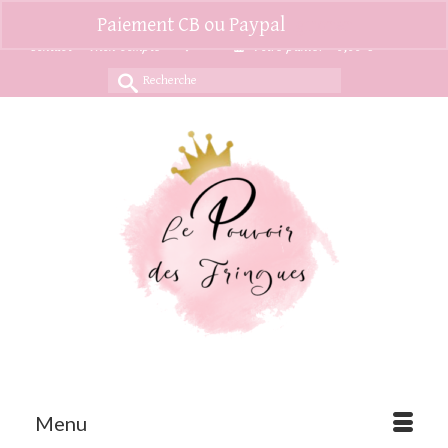
Paiement CB ou Paypal
Ignorer
Contact
Mon compte
Votre panier
-
0,00
€
Rechercher :
Menu