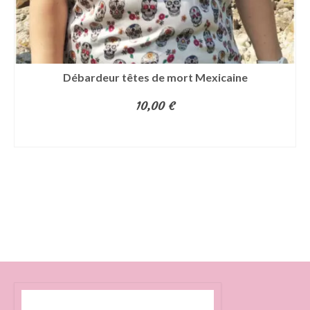
Débardeur têtes de mort Mexicaine
10,00
€
CHOIX DES OPTIONS
Ce
produit
a
plusieurs
variations.
Les
options
peuvent