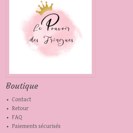
être
choisies
sur
la
page
du
produit
Boutique
Contact
Retour
FAQ
Paiements sécurisés