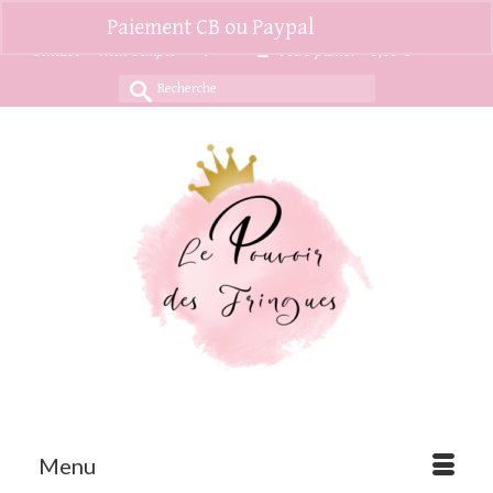
Paiement CB ou Paypal
Ignorer
Contact
Mon compte
Votre panier
-
0,00
€
Rechercher :
Menu