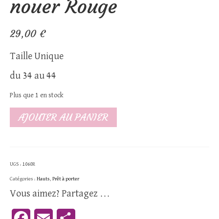
nouer Rouge
29,00
€
Taille Unique
du 34 au 44
Plus que 1 en stock
quantité
AJOUTER AU PANIER
de
Blouse
cache-
UGS :
1060R
coeur
Catégories :
Hauts
,
Prêt à porter
à
Vous aimez? Partagez ...
nouer
Rouge
Facebook
Email
Partager