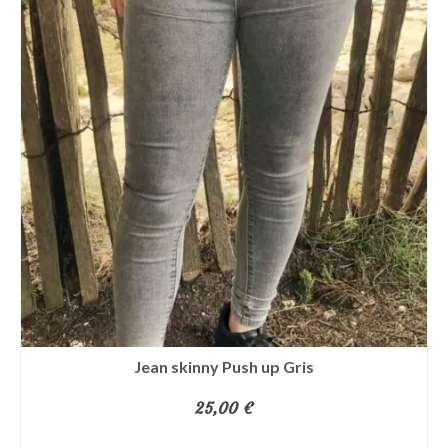
plusieurs
variations.
Les
options
peuvent
être
choisies
sur
la
page
du
produit
Jean skinny Push up Gris
25,00
€