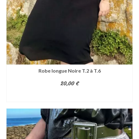
Robe longue Noire T.2 à T.6
20,00
€
CHOIX DES OPTIONS
Ce
produit
a
plusieurs