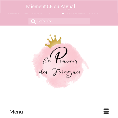
Paiement CB ou Paypal
Ignorer
Contact
Mon compte
Votre panier
-
0,00
€
Rechercher :
Menu