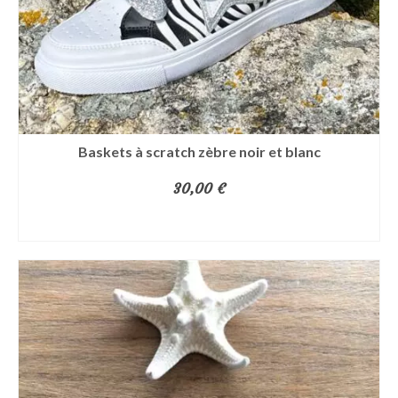
choisies
sur
la
page
du
produit
Baskets à scratch zèbre noir et blanc
30,00
€
CHOIX DES OPTIONS
Ce
produit
a
plusieurs
variations.
Les