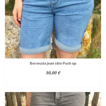
options
peuvent
être
choisies
sur
la
page
du
produit
Bermuda jean slim Push up
20,00
€
CHOIX DES OPTIONS
Ce
produit
a