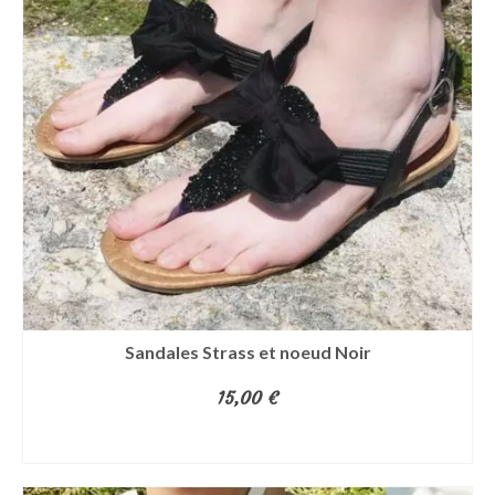
variations.
Les
options
peuvent
être
choisies
sur
la
page
du
produit
Sandales Strass et noeud Noir
15,00
€
CHOIX DES OPTIONS
Ce