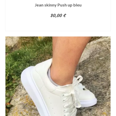
produit
Jean skinny Push up bleu
30,00
€
CHOIX DES OPTIONS
Ce
produit
a
plusieurs
variations.
Les
options
peuvent
être
choisies
sur