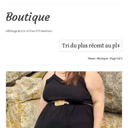
Boutique
Trié
Affichage de 121–173 sur 173 résultats
du
plus
récent
Home
»
Boutique
- Page 3 of 3
au
plus
ancien