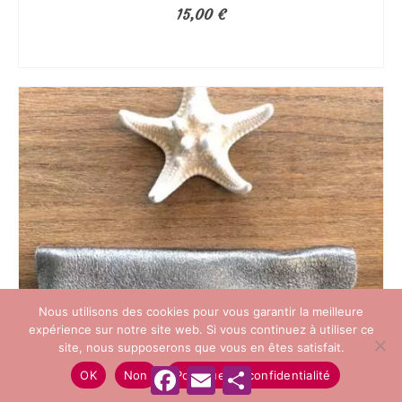
15,00
€
AJOUTER AU PANIER
Nous utilisons des cookies pour vous garantir la meilleure
expérience sur notre site web. Si vous continuez à utiliser ce
site, nous supposerons que vous en êtes satisfait.
Facebook
Email
Partager
OK
Non
Politique de confidentialité