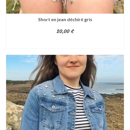
du
produit
Short en jean déchiré gris
20,00
€
CHOIX DES OPTIONS
Ce
produit
a
plusieurs
variations.
Les
options
peuvent
être